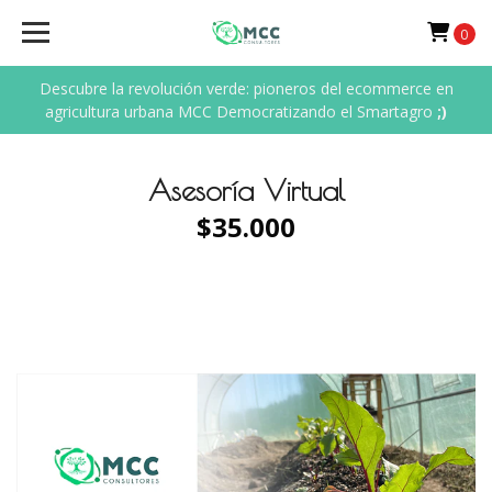
0
Descubre la revolución verde: pioneros del ecommerce en
agricultura urbana MCC Democratizando el Smartagro
;)
Asesoría Virtual
$35.000