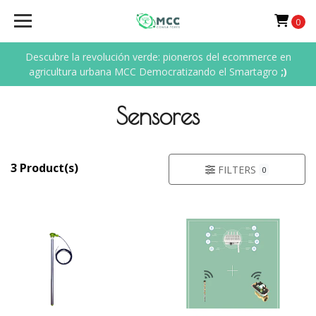
0
Descubre la revolución verde: pioneros del ecommerce en
agricultura urbana MCC Democratizando el Smartagro
;)
Sensores
3 Product(s)
FILTERS
0